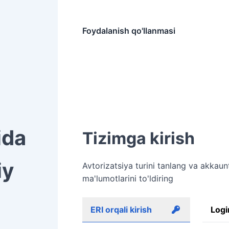
Foydalanish qo'llanmasi
ida
Tizimga kirish
iy
Avtorizatsiya turini tanlang va akkaun
ma'lumotlarini to'ldiring
ERI orqali kirish
Logi