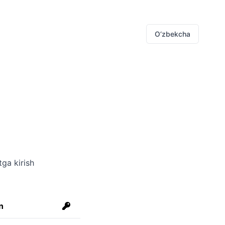
O‘zbekcha
tga kirish
n