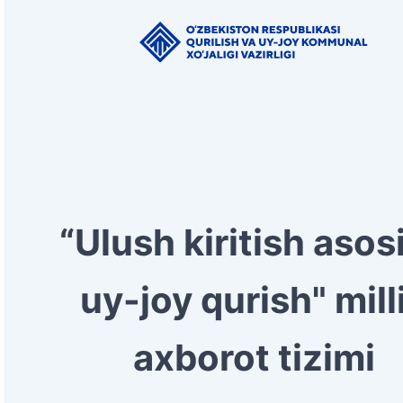
“Ulush kiritish asos
uy-joy qurish" mill
axborot tizimi